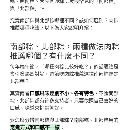
粽、越南粽、大陸宜興粽…及最常見的「南部粽」
與「北部粽」～
究竟南部粽與北部粽哪裡不同？該如何區別？肉粽
推薦哪種吃法？以下為大家說明介紹：
南部粽、北部粽，兩種做法肉粽
推薦哪個？有什麼不同？
每年端午節，「哪種肉粽比較好吃？」的話題總是
會引發熱烈討論，過節吃肉粽推薦選擇南部粽還是
北部粽？
其實兩者
口感風味差別不小、各有特色
，不論南部
粽、北部粽都有許多支持者，只要依照自己喜好的
口感、味道來挑選就好。
要怎麼分辨南部粽與北部粽？南部粽、北部粽用的
烹煮方式和口感不一樣
：