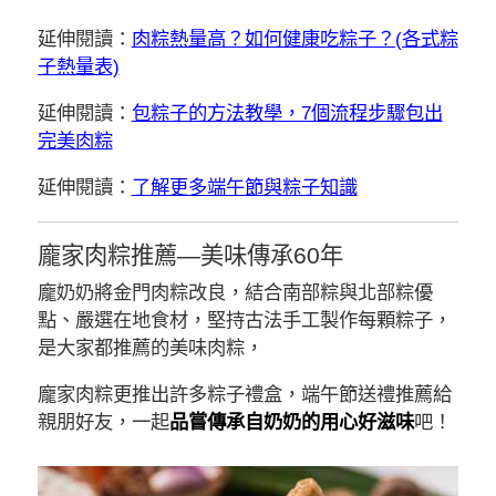
延伸閱讀：
肉粽熱量高？如何健康吃粽子？(各式粽
子熱量表)
延伸閱讀：
包粽子的方法教學，7個流程步驟包出
完美肉粽
延伸閱讀：
了解更多端午節與粽子知識
龐家肉粽推薦—美味傳承60年
龐奶奶將金門肉粽改良，結合南部粽與北部粽優
點、嚴選在地食材，堅持古法手工製作每顆粽子，
是大家都推薦的美味肉粽，
龐家肉粽更推出許多粽子禮盒，端午節送禮推薦給
親朋好友，一起
品嘗傳承自奶奶的用心好滋味
吧！