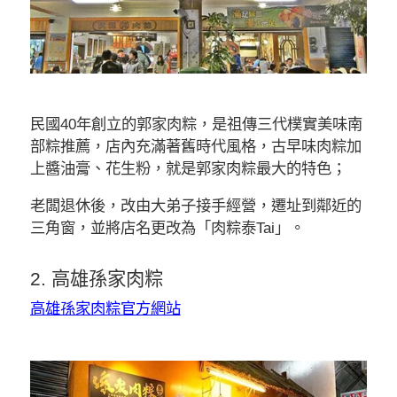
民國40年創立的郭家肉粽，是祖傳三代樸實美味南
部粽推薦，店內充滿著舊時代風格，古早味肉粽加
上醬油膏、花生粉，就是郭家肉粽最大的特色；
老闆退休後，改由大弟子接手經營，遷址到鄰近的
三角窗，並將店名更改為「
肉粽泰Tai
」。
2. 高雄孫家肉粽
高雄孫家肉粽官方網站