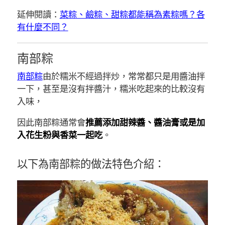
延伸閱讀：
菜粽、鹼粽、甜粽都能稱為素粽嗎？各
有什麼不同？
南部粽
南部粽
由於糯米不經過拌炒，常常都只是用醬油拌
一下，甚至是沒有拌醬汁，糯米吃起來的比較沒有
入味，
因此南部粽通常會
推薦添加甜辣醬、醬油膏或是加
入花生粉與香菜一起吃
。
以下為南部粽的做法特色介紹：