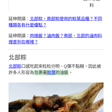
料
延伸閱讀：
北部粽、南部粽使用的粽葉品種？不同
種類各有什麼優點？
延伸閱讀：
肉燥飯？滷肉飯？南部、北部的滷肉料
理差別在哪裡？
北部粽
北部粽
口感吃起來粒粒分明、Q彈不黏糊，因此被
許多人形容為
包裹著
粽葉
的油飯
。