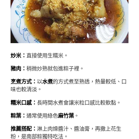
炒米：
直接使用生糯米。
豬肉：
稍微炒熟就包進粽子裡。
烹煮方式：
以
水煮
的方式煮至熟透，熱量較低、口
味也較清淡。
糯米口感：
長時間水煮會讓米粒口感比較軟黏。
粽葉：
通常使用綠色
麻竹葉
。
推薦搭配：
淋上肉燥醬汁、醬油膏，再撒上花生
粉，是南部粽獨特吃法。