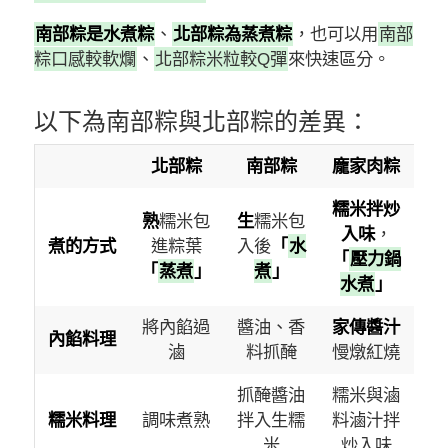
南部粽是水煮粽
、
北部粽為蒸煮粽
，也可以用
南部
粽口感較軟爛
、
北部粽米粒較Q彈
來快速區分。
以下為南部粽與北部粽的差異：
北部粽
南部粽
龐家肉粽
糯米拌炒
熟
糯米包
生
糯米包
入味
，
煮的方式
進粽葉
入後
「
水
「
壓力鍋
「
蒸煮
」
煮
」
水煮
」
將內餡過
醬油、香
家傳醬汁
內餡料理
滷
料抓醃
慢燉紅燒
抓醃醬油
糯米與滷
糯米料理
調味煮熟
拌入生糯
料滷汁拌
米
炒入味