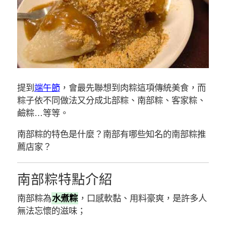
提到
端午節
，會最先聯想到肉粽這項傳統美食，而
粽子依不同做法又分成北部粽、南部粽、客家粽、
鹼粽…等等。
南部粽的特色是什麼？南部有哪些知名的南部粽推
薦店家？
南部粽特點介紹
南部粽為
水煮粽
，口感軟黏、用料豪爽，是許多人
無法忘懷的滋味；