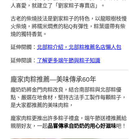
人喜愛，就建立了「劉家粽子專賣店」。
古老的柴燒技法是劉家粽子的特色，以龍眼樹枝慢
火柴燒，將糯米燜煮的粘Q有彈性，粽葉還帶有柴
燒的獨特香氣。
延伸閱髑：
北部粽介紹，北部粽推薦名店懶人包
延伸閱讀：
了解更多端午節與粽子知識
龐家肉粽推薦—美味傳承60年
龐奶奶將金門肉粽改良，結合南部粽與北部粽優
點、嚴選在地食材，堅持古法手工製作每顆粽子，
是大家都推薦的美味肉粽，
龐家肉粽更推出許多粽子禮盒，端午節送禮推薦給
親朋好友，一起
品嘗傳承自奶奶的用心好滋味
吧！