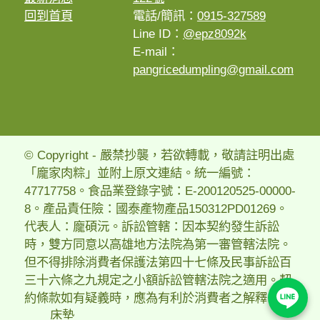
回到首頁
電話/簡訊：
0915-327589
Line ID：
@epz8092k
E-mail：
pangricedumpling@gmail.com
© Copyright - 嚴禁抄襲，若欲轉載，敬請註明出處
「龐家肉粽」並附上原文連結。統一編號：
47717758。食品業登錄字號：E-200120525-00000-
8。產品責任險：國泰產物產品150312PD01269。
代表人：龐碩沅。訴訟管轄：因本契約發生訴訟
時，雙方同意以高雄地方法院為第一審管轄法院。
但不得排除消費者保護法第四十七條及民事訴訟百
三十六條之九規定之小額訴訟管轄法院之適用。契
約條款如有疑義時，應為有利於消費者之解釋。
床墊