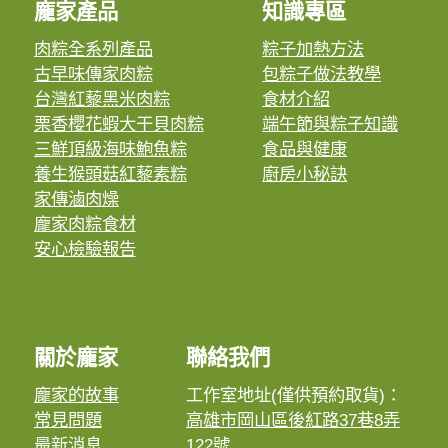
龐家產品
知識專區
肉粽全系列產品
粽子加熱方法
古早味傳家肉粽
包粽子做法教學
台灣紅藜黑米肉粽
食材介紹
栗香櫻花蝦大干貝肉粽
端午節與粽子知識
三鮮頂級海味鮑魚粽
食品與健康
養生猴頭菇紅藜素粽
廚房小秘訣
家傳滷肉燥
龐家肉粽食材
安心檢驗報告
關於龐家
聯絡我們
龐家的故事
工作室地址(僅供預約取貨)：
常見問題
高雄市岡山區後紅路37巷8弄
最新消息
122號