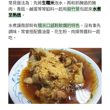
常見做法為：先將
生糯米
泡水，再和抓醃過的豬
肉、香菇、鹹蛋等等餡料一起用
麻竹葉
包起來
水煮
至熟透
。
水煮讓南部粽有
糯米口感較軟爛的特色
，沒有事先
調味，常會搭配醬油膏、花生粉、肉燥等醬料一起
吃。