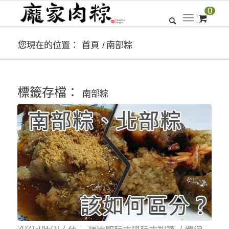
0
您現在的位置：
首頁
/
南部粽
標籤存檔：
南部粽
2021-09-01
/
在：
端午節粽子與粽子知識
/
通過：