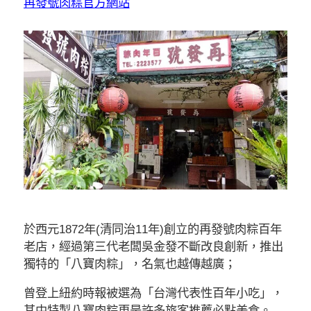
再發號肉粽官方網站
於西元1872年(清同治11年)創立的再發號肉粽百年
老店，經過第三代老闆吳金發不斷改良創新，推出
獨特的「八寶肉粽」，名氣也越傳越廣；
曾登上紐約時報被選為「台灣代表性百年小吃」，
其中特製八寶肉粽更是許多旅客推薦必點美食。