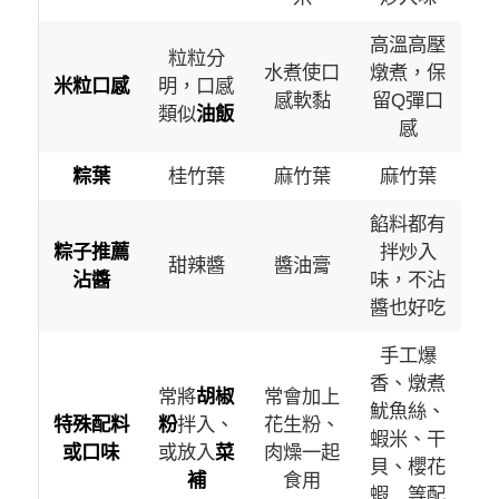
高溫高壓
粒粒分
水煮使口
燉煮，保
米粒口感
明，口感
感軟黏
留Q彈口
類似
油飯
感
粽葉
桂竹葉
麻竹葉
麻竹葉
餡料都有
粽子推薦
拌炒入
甜辣醬
醬油膏
沾醬
味，不沾
醬也好吃
手工爆
香、燉煮
常將
胡椒
常會加上
魷魚絲、
特殊配料
粉
拌入、
花生粉、
蝦米、干
或口味
或放入
菜
肉燥一起
貝、櫻花
補
食用
蝦…等配