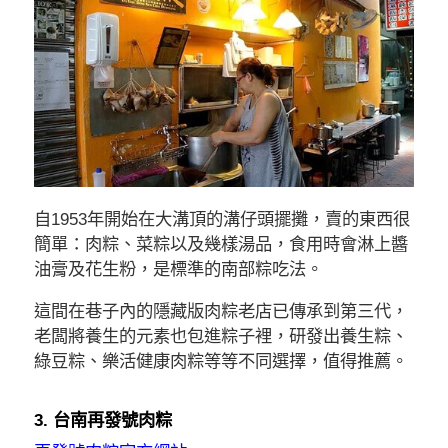
自1953年開始在大溝頂的溝仔頭擺攤，賣的東西很
簡單：肉粽、菜粽以及幾樣湯品，食用時會淋上醬
油膏及花生粉，是標準的南部粽吃法。
這間在巷子內的隱藏版肉粽老店已傳承到第三代，
老闆將養生的元素也包進粽子裡，研發出養生粽、
綠豆粽、樂活健康肉粽等等不同選擇，值得推薦。
3. 台南再發號肉粽