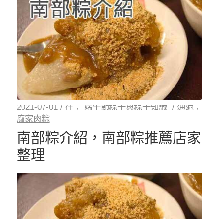
2021-07-01
/
在：
端午節粽子與粽子知識
/
通過：
龐家肉粽
南部粽介紹，南部粽推薦店家
整理