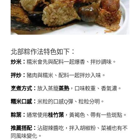
北部粽作法特色如下：
炒米：
糯米會先與配料一起爆香、拌炒調味。
拌炒：
豬肉與糯米、配料一起拌炒入味。
烹煮方式：
放入蒸籠
蒸熟
，口味較重、香氣濃。
糯米口感：
米粒的口感Q彈、粒粒分明。
粽葉：
通常使用
桂竹葉
，黃褐色、帶有一些斑點。
推薦搭配：
沾甜辣醬吃，拌入胡椒粉、菜補也有不
同風味變化。