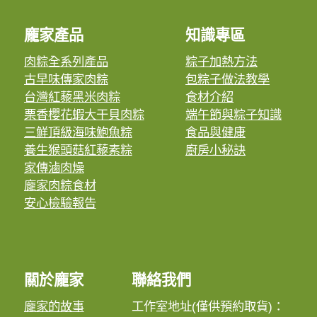
龐家產品
知識專區
肉粽全系列產品
粽子加熱方法
古早味傳家肉粽
包粽子做法教學
台灣紅藜黑米肉粽
食材介紹
栗香櫻花蝦大干貝肉粽
端午節與粽子知識
三鮮頂級海味鮑魚粽
食品與健康
養生猴頭菇紅藜素粽
廚房小秘訣
家傳滷肉燥
龐家肉粽食材
安心檢驗報告
關於龐家
聯絡我們
龐家的故事
工作室地址(僅供預約取貨)：