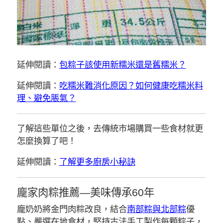
延伸閱讀：
包粽子該使用新糯米還是舊糯米？
延伸閱讀：
吃糯米難消化原因？如何健康吃糯米料
理、避免脹氣？
了解這些單位之後，去傳統市場購買一些食材就更
怎麼換算了吧！
延伸閱讀：
了解更多廚房小秘訣
龐家肉粽推薦—美味傳承60年
龐奶奶將金門肉粽改良，結合
南部粽與北部粽
優
點、嚴選在地食材，堅持古法手工製作每顆粽子，