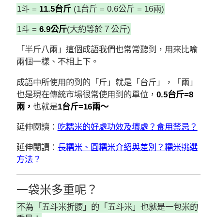
1斗 =
11.5台斤
(1台斤 = 0.6公斤 = 16兩)
1斗 =
6.9公斤
(大約等於７公斤)
「半斤八兩」這個成語我們也常常聽到，用來比喻
兩個一樣、不相上下。
成語中所使用的到的「斤」就是「台斤」，「兩」
也是現在傳統市場很常使用到的單位，
0.5台斤=8
兩，
也就是
1台斤=16兩～
延伸閱讀：
吃糯米的好處功效及壞處？食用禁忌？
延伸閱讀：
長糯米、圓糯米介紹與差別？糯米挑選
方法？
一袋米多重呢？
不為「五斗米折腰」的「五斗米」也就是一包米的