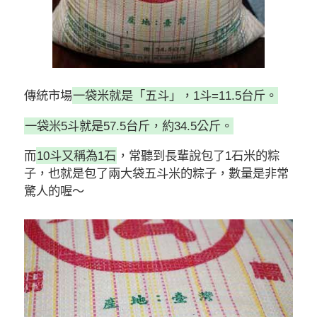
傳統市場
一袋米就是「五斗」，1斗=11.5台斤。
一袋米5斗就是57.5台斤，約34.5公斤。
而
10斗又稱為1石
，常聽到長輩說包了1石米的粽
子，也就是包了兩大袋五斗米的粽子，數量是非常
驚人的喔～