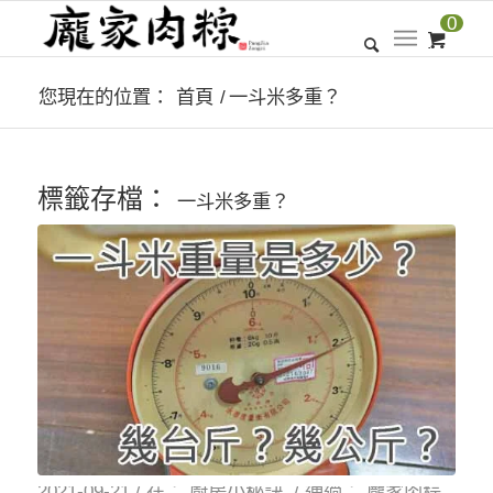
0
您現在的位置：
首頁
/
一斗米多重？
標籤存檔：
一斗米多重？
2021-09-21
/
在：
廚房小秘訣
/
通過：
龐家肉粽