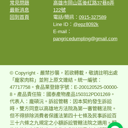
常見問題
高雄市岡山區後紅路37巷8弄
最新消息
122號
回到首頁
電話/簡訊：
0915-327589
Line ID：
@epz8092k
E-mail：
pangricedumpling@gmail.com
© Copyright - 嚴禁抄襲，若欲轉載，敬請註明出處
「龐家肉粽」並附上原文連結。統一編號：
47717758。食品業登錄字號：E-200120525-00000-
8。產品責任險：國泰產物產品150312PD01269。
代表人：龐碩沅。訴訟管轄：因本契約發生訴訟
時，雙方同意以高雄地方法院為第一審管轄法院。
但不得排除消費者保護法第四十七條及民事訴訟百
三十六條之九規定之小額訴訟管轄法院之適用。契