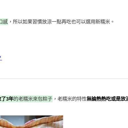
口感
，所以如果習慣放涼一點再吃也可以選用新糯米。
？
放了3年
的老糯米來包粽子
，老糯米的特性
無論熱熱吃或是放