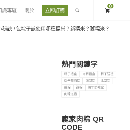
0
知識專區
關於
立即訂購
小秘訣
/
包粽子該使用哪種糯米？新糯米？舊糯米？
熱門關鍵字
粽子禮盒
肉粽禮盒
粽子送禮
端午節肉粽
南部粽
北部粽
鹼粽
甜粽
端午節禮盒
肉粽送禮
龐家肉粽 QR
CODE