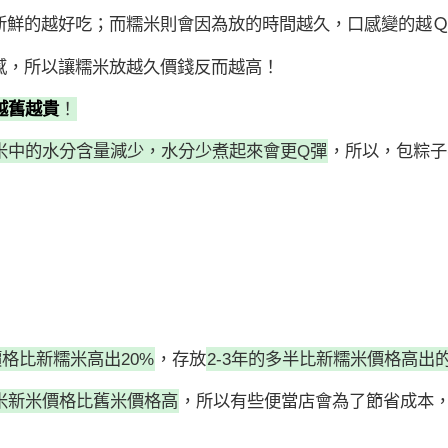
新鮮的越好吃；而糯米則會因為放的時間越久，口感變的越
感，所以讓糯米放越久價錢反而越高！
越舊越貴
！
米中的水分含量減少，水分少煮起來會更Q彈
，所以，包粽子
格比新糯米高出20%
，存放
2-3年的多半比新糯米價格高出的3
米新米價格比舊米價格高
，所以有些便當店會為了節省成本