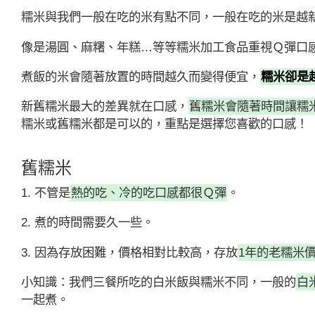
糯米與我們一般在吃的米有點不同，一般在吃的米是越
像是湯圓、麻糬、年糕…等等糯米加工食品重視Ｑ彈口
煮飯的米會隨著放置的時間越久而變得便宜，
糯米卻是
新舊糯米最大的差異就在口感，
舊糯米會隨著時間讓糯
糯米或舊糯米都是可以的，重點是選擇您喜歡的口感！
舊糯米
1. 不管是
熱的吃、冷的吃口感都很Ｑ彈
。
2. 煮的時間需要久一些。
3. 因為存放困難，價格相對比較高，存放
1年的老糯米價
小知識：我們三餐所吃的白米飯與糯米不同，一般的
白
一起煮。