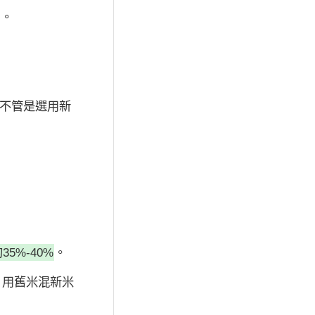
Ｑ。
不管是選用新
5%-40%
。
，用舊米混新米