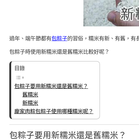
過年、端午節都有
包粽子
的習俗，糯米有新、有舊，有
包粽子時使用新糯米還是舊糯米比較好呢？
目錄
包粽子要用新糯米還是舊糯米？
舊糯米
新糯米
龐家肉粽包粽子使用哪種糯米呢？
包粽子要用新糯米還是舊糯米？