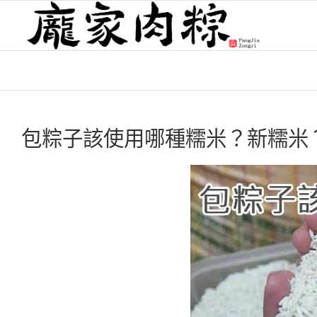
包粽子該使用哪種糯米？新糯米