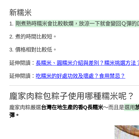
新糯米
1.
剛煮熟時糯米會比較軟爛，放涼一下就會變回Ｑ彈的
2. 煮的時間比較短。
3. 價格相對比較低。
延伸閱讀：
長糯米、圓糯米介紹與差別？糯米挑選方法
延伸閱讀：
吃糯米的好處功效及壞處？食用禁忌？
龐家肉粽包粽子使用哪種糯米呢？
龐家肉粽嚴選
台灣在地生產的香Q長糯米
～而且是
選用
彈。