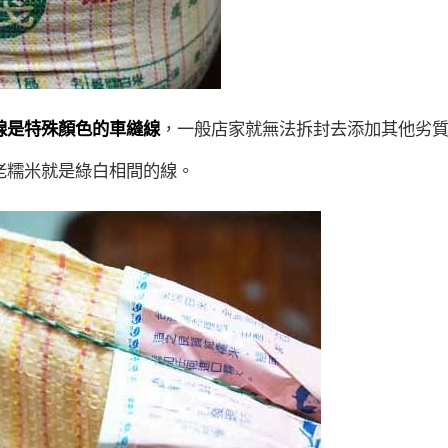
線是特殊顏色的車縫線
，一般店家就無法拆封去添加其他劣
老糯米就是綠白相間的線。