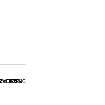
涼後口感都很Ｑ