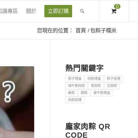
0
知識專區
關於
立即訂購
您現在的位置：
首頁
/
包粽子糯米
熱門關鍵字
粽子禮盒
肉粽禮盒
粽子送禮
端午節肉粽
南部粽
北部粽
鹼粽
甜粽
端午節禮盒
肉粽送禮
龐家肉粽 QR
CODE