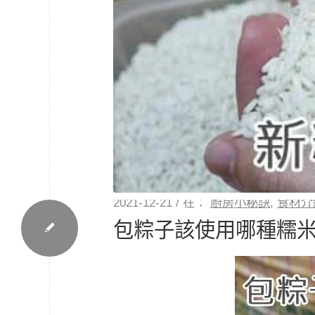
2021-12-21
/
在：
廚房小秘訣
,
食材介
包粽子該使用哪種糯