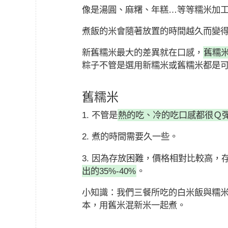
像是湯圓、麻糬、年糕…等等糯米加
煮飯的米會隨著放置的時間越久而變
新舊糯米最大的差異就在口感，
舊糯
粽子不管是選用新糯米或舊糯米都是
舊糯米
1. 不管是
熱的吃、冷的吃口感都很Ｑ
2. 煮的時間需要久一些。
3. 因為存放困難，價格相對比較高，
出的35%-40%
。
小知識：我們三餐所吃的白米飯與糯
本，用舊米混新米一起煮。