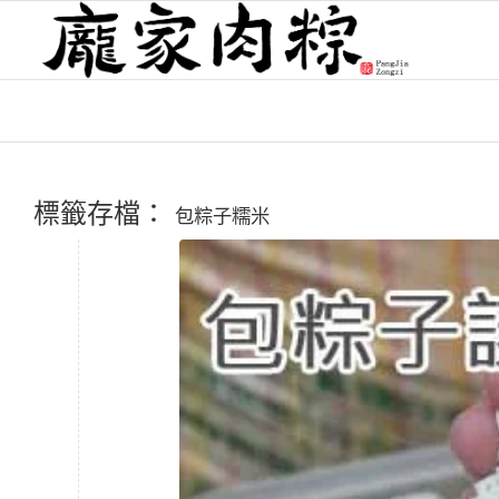
標籤存檔：
包粽子糯米