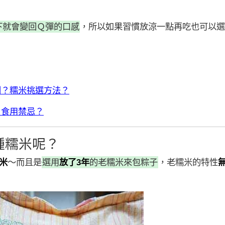
下就會變回Ｑ彈的口感
，所以如果習慣放涼一點再吃也可以選
別？糯米挑選方法？
？食用禁忌？
種糯米呢？
米
～而且是
選用
放了3年
的老糯米來包粽子
，老糯米的特性