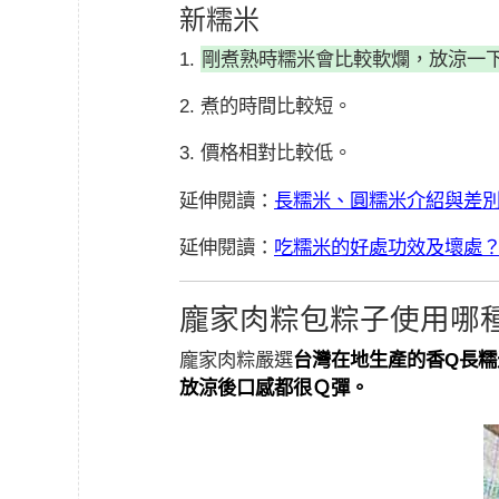
新糯米
1.
剛煮熟時糯米會比較軟爛，放涼一
2. 煮的時間比較短。
3. 價格相對比較低。
延伸閱讀：
長糯米、圓糯米介紹與差
延伸閱讀：
吃糯米的好處功效及壞處
龐家肉粽包粽子使用哪
龐家肉粽嚴選
台灣在地生產的香Q長糯
放涼後口感都很Ｑ彈。