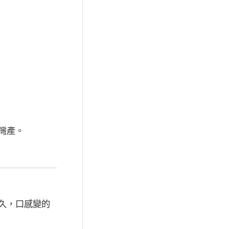
灣產。
久，口感變的