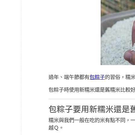
過年、端午節都有
包粽子
的習俗，糯
包粽子時使用新糯米還是舊糯米比較
包粽子要用新糯米還是
糯米與我們一般在吃的米有點不同，
越Ｑ。