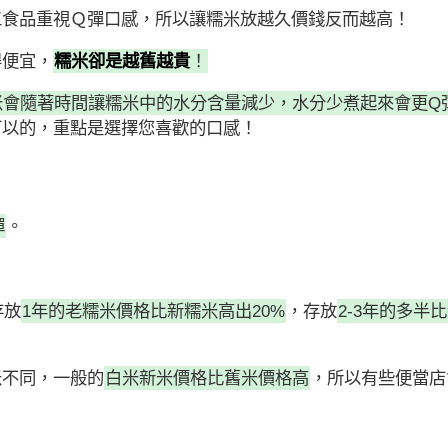
工食品重視Ｑ彈口感，所以讓糯米放越久價錢反而越高！
得便宜，
糯米卻是越舊越貴
！
米會隨著時間讓糯米中的水分含量減少，水分少煮起來會更Q
可以的，重點是選擇您喜歡的口感！
彈
。
存放
1年的老糯米價格比新糯米高出20%
，存放
2-3年的多半
米不同，一般的
白米新米價格比舊米價格高
，所以有些便當店