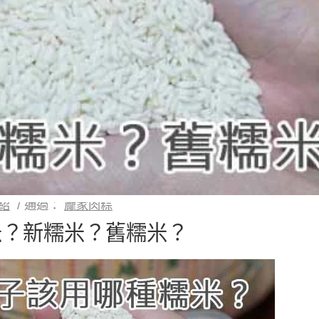
紹
/
通過：
龐家肉粽
米？新糯米？舊糯米？