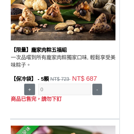
【限量】龐家肉粽五福組
一次品嚐到所有龐家肉粽獨家口味, 輕鬆享受美
味粽子。
NT$ 687
【保冷袋】 - 5顆
NT$ 723
+
-
商品已售完，請勿下訂