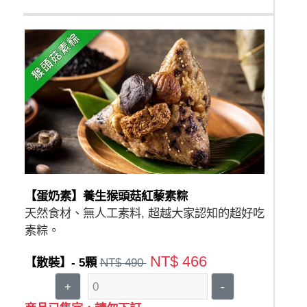
【蛋奶素】養生猴頭菇紅藜素粽
天然食材、無人工素料, 超越大家認知的超好吃
素粽。
NT$ 466
【散裝】- 5顆
NT$ 490
+
-