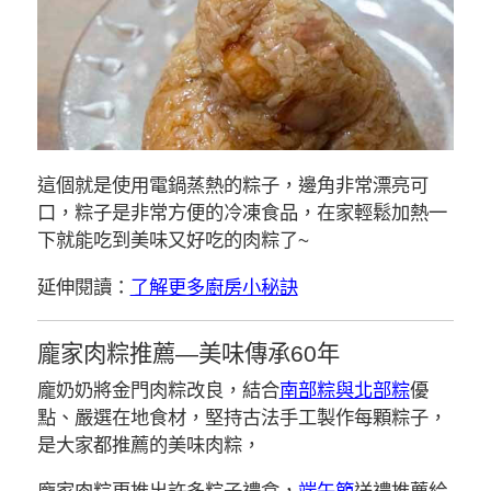
這個就是使用電鍋蒸熱的粽子，邊角非常漂亮可
口，粽子是非常方便的冷凍食品，在家輕鬆加熱一
下就能吃到美味又好吃的肉粽了~
延伸閱讀：
了解更多廚房小秘訣
龐家肉粽推薦—美味傳承60年
龐奶奶將金門肉粽改良，結合
南部粽與北部粽
優
點、嚴選在地食材，堅持古法手工製作每顆粽子，
是大家都推薦的美味肉粽，