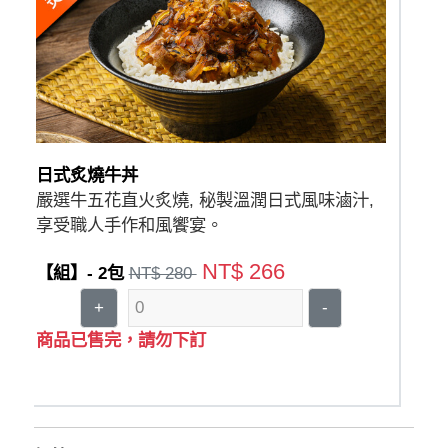
日式炙燒牛丼
嚴選牛五花直火炙燒, 秘製溫潤日式風味滷汁,
享受職人手作和風饗宴。
NT$ 266
【組】- 2包
NT$ 280
+
-
商品已售完，請勿下訂