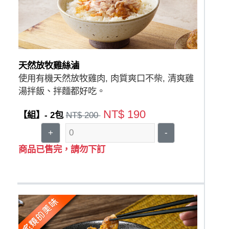
天然放牧雞絲滷
使用有機天然放牧雞肉, 肉質爽口不柴, 清爽雞
湯拌飯、拌麵都好吃。
NT$ 190
【組】- 2包
NT$ 200
+
-
商品已售完，請勿下訂