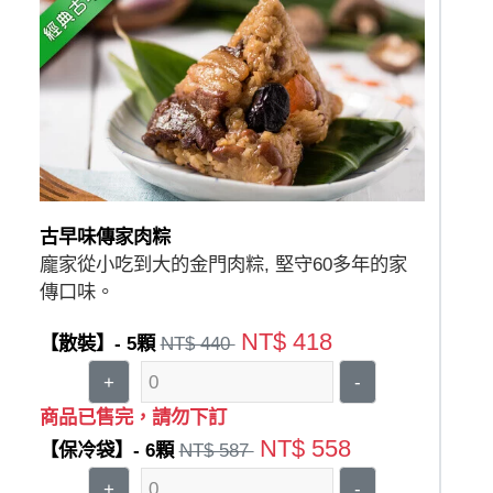
古早味傳家肉粽
龐家從小吃到大的金門肉粽, 堅守60多年的家
傳口味。
NT$ 418
【散裝】- 5顆
NT$ 440
+
-
商品已售完，請勿下訂
NT$ 558
【保冷袋】- 6顆
NT$ 587
+
-