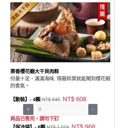
栗香櫻花蝦大干貝肉粽
份量十足、滿滿海味, 隔著粽葉就能聞到櫻花蝦
的香氣。
NT$ 608
【散裝】- 4顆
NT$ 640
+
-
商品已售完，請勿下訂
NT$ 968
【保冷袋】- 6顆
NT$ 1,019