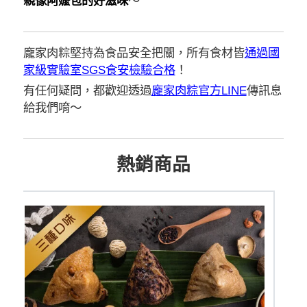
親像阿嬤包的好滋味
～
龐家肉粽堅持為食品安全把關，所有食材皆
通過國
家級實驗室SGS食安檢驗合格
！
有任何疑問，都歡迎透過
龐家肉粽官方LINE
傳訊息
給我們唷～
熱銷商品