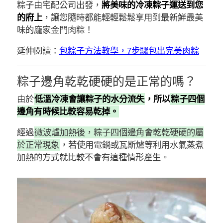
粽子由宅配公司出發，
將美味的冷凍粽子運送到您
的府上
，讓您隨時都能輕輕鬆鬆享用到最新鮮最美
味的龐家金門肉粽！
延伸閱讀：
包粽子方法教學，7步驟包出完美肉粽
粽子邊角乾乾硬硬的是正常的嗎？
由於
低溫冷凍會讓粽子的水分流失
，所以
粽子四個
邊角有時候比較容易乾掉。
經過
微波爐加熱後，粽子四個邊角會乾乾硬硬的屬
於正常現象
，若使用電鍋或瓦斯爐等利用水氣蒸煮
加熱的方式就比較不會有這種情形產生。