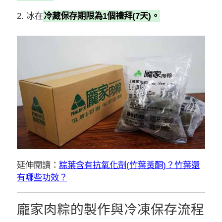
2. 冰在
冷藏保存期限為1個禮拜(7天)。
延伸閱讀：
粽葉含有抗氧化劑(竹葉黃酮)？竹葉還
有哪些功效？
龐家肉粽的製作與冷凍保存流程