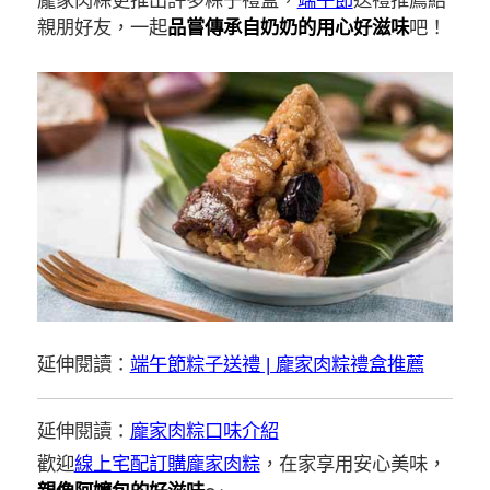
龐家肉粽更推出許多粽子禮盒，
端午節
送禮推薦給
親朋好友，一起
品嘗傳承自奶奶的用心好滋味
吧！
延伸閱讀：
端午節粽子送禮 | 龐家肉粽禮盒推薦
延伸閱讀：
龐家肉粽口味介紹
歡迎
線上宅配訂購龐家肉粽
，在家享用安心美味，