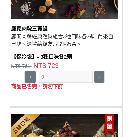
龐家肉粽三寶組
龐家肉粽經典熱銷組合3種口味各2顆, 買來自
己吃、送禮給親友, 都很適合。
【保冷袋】- 3種口味各2顆
NT$ 723
NT$ 761
+
-
商品已售完，請勿下訂